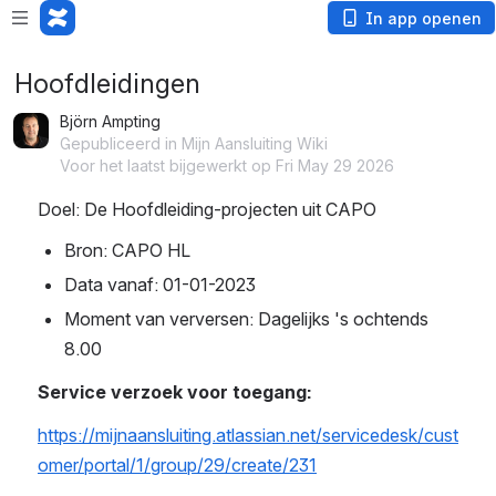
In app openen
Hoofdleidingen
Björn Ampting
Gepubliceerd in Mijn Aansluiting Wiki
Voor het laatst bijgewerkt op Fri May 29 2026
Doel: De Hoofdleiding-projecten uit CAPO
Bron: CAPO HL
Data vanaf: 01-01-2023
Moment van verversen: Dagelijks 's ochtends 
8.00
Service verzoek voor toegang: 
https://mijnaansluiting.atlassian.net/servicedesk/cust
omer/portal/1/group/29/create/231